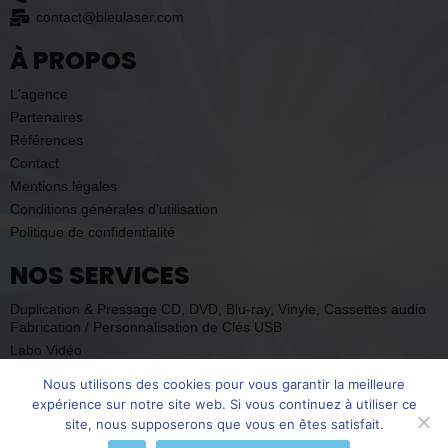
contact@bleulaser.com
À PROPOS
L'agence
Partenaires
Références
Contact
Mentions légales
Conditions générales d'utilisation
Politique de confidentialité
NOS SERVICES
Duplication & Pressage CD
,
DVD
,
Blu-ray
,
Vinyle
,
Cassettes audio
Fabrication / Personnalisation de Clés USB
Labo Vidéo
Objets Publicitaires/Merchandising
Nous utilisons des cookies pour vous garantir la meilleure
Services aux particuliers
expérience sur notre site web. Si vous continuez à utiliser ce
site, nous supposerons que vous en êtes satisfait.