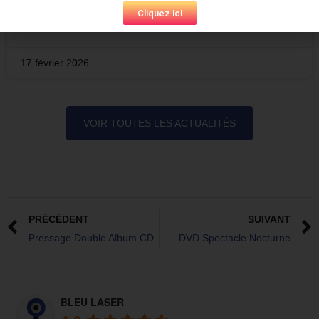
Cliquez ici
LIRE LA SUITE »
17 février 2026
VOIR TOUTES LES ACTUALITÉS
PRÉCÉDENT
SUIVANT
Pressage Double Album CD
DVD Spectacle Nocturne
BLEU LASER