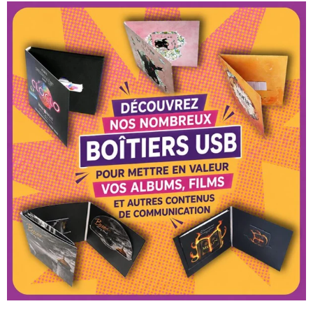
son album live enregistré aux Nuits de Fourvière en Juillet
LIRE LA SUITE »
20 février 2026
DVD concert Michèle Torr
Après nous avoir confié il y a près de 2 ans le pressage de
son single « Rue Bergère », Michèle TORR,