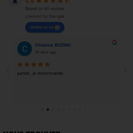
4.9
Based on 90 reviews
powered by
G
o
o
g
l
e
review us on
Christine BOZINO
20 days ago
parfait , je recommande