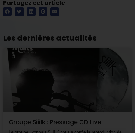
Partagez cet article
Les dernières actualités
Groupe Siiilk : Pressage CD Live
Le groupe Lyonnais SIIILK nous a confié la reproduction de