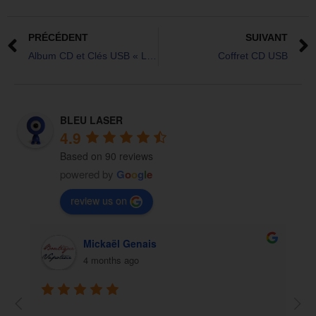
PRÉCÉDENT
SUIVANT
Album CD et Clés USB « Les Ardéchois »
Coffret CD USB
BLEU LASER
4.9
Based on 90 reviews
powered by
G
o
o
g
l
e
review us on
Mickaël Genais
4 months ago
Très