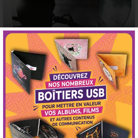
Groupe Siiilk : Pressage CD Live
Le groupe Lyonnais SIIILK nous a confié la reproduction de
son album live enregistré aux Nuits de Fourvière en Juillet
LIRE LA SUITE »
20 février 2026