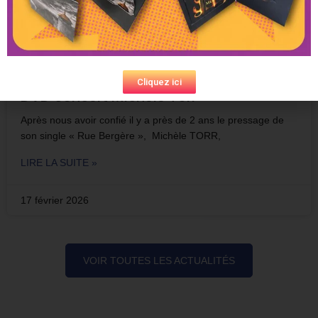
Cliquez ici
DVD concert Michèle Torr
Après nous avoir confié il y a près de 2 ans le pressage de
son single « Rue Bergère », Michèle TORR,
LIRE LA SUITE »
17 février 2026
VOIR TOUTES LES ACTUALITÉS