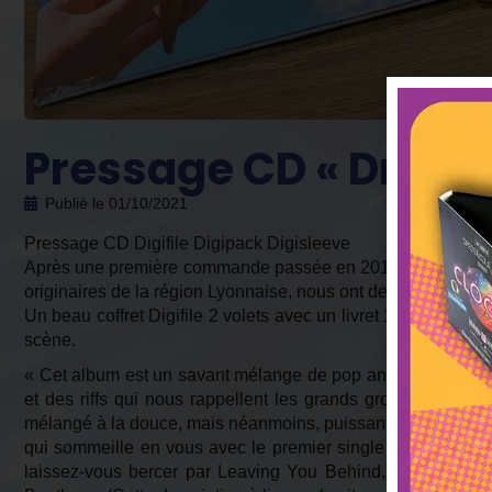
Pressage CD « Dream
Publié le
01/10/2021
Pressage CD Digifile Digipack Digisleeve
Après une première commande passée en 2018 pour leur 1
originaires de la région Lyonnaise, nous ont de nouveau fai
Un beau coffret Digifile 2 volets avec un livret 12 pages co
scène.
« Cet album est un savant mélange de pop anglo-saxonne au
et des riffs qui nous rappellent les grands groupes des a
mélangé à la douce, mais néanmoins, puissante voix chaude
qui sommeille en vous avec le premier single du groupe et 
laissez-vous bercer par Leaving You Behind, la magnifiqu