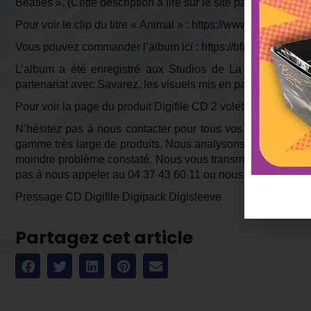
Beatles ». (Cette description à lire sur le site paniermusique.f
Pour voir le clip du titre « Animal » :
https://www.youtube.c
Vous pouvez commander l’album ici :
https://bfan.link/dream
L’album a été enregistré aux Studios de La Ruche à Saint
partenariat avec Savarez, les visuels mis en page par Eric M
Pour voir la page du produit Digifile CD 2 volets :
https://ble
N’hésitez pas à nous contacter pour tous vos projets de 
gamme très large de produits. Nous analysons vos fichiers a
moindre problème constaté. Nous vous transmettons tous les
pas à nous appeler au 04 37 43 60 11 ou nous envoyer un m
Pressage CD Digifile Digipack Digisleeve
Partagez cet article