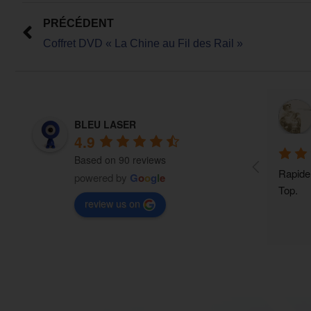
PRÉCÉDENT
Coffret DVD « La Chine au Fil des Rail »
O
Rémi Henrot
BLEU LASER
18 days ago
4.9
Based on 90 reviews
Rapide,
powered by
G
o
o
g
l
e
Top.
review us on