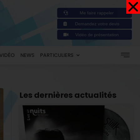
Me faire rappeler
Demandez votre devis
Vidéo de présentation
VIDÉO
NEWS
PARTICULIERS
Les dernières actualités