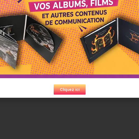
r).
om/watch?v=K2UPFfISQLc&t=1s
-on
-Germain-Nuelles et est distribué par Inouïe Distribution, 
artin.
ulaser.com/produit/cd-en-boitier-digifile-2-volets/
Pressage, CD, DVD, Blu-ray, Vinyles, Clés USB, nous avons u
vant de les lancer en production, nous vous faisons un retour 
 gabarits nécessaires à la composition de vos visuels. N’hésit
ail à
contact@bleulaser.com
Cliquez ici