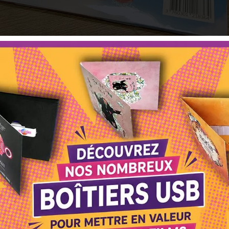
 on »
er
album « A Lifetime of Memories », nos amis du groupe IDentit
t confiance pour le pressage de leur second opus « Dream On ».
ntenant les paroles des 11 titres et quelques photos du groupe s
x refrains entêtants et de sonorités rock US avec des mélodi
nnées 70 entre Thin Lizzy, Fleetwood Mac et Pink Floyd, le to
 de la chanteuse et auteure, Vanessa Di Mauro. Lâchez l’Anim
ce riff très rentre-dedans à la Rage Against The Machine. Pui
e ballade folk de l’album, comme sur un air de Black Bird d