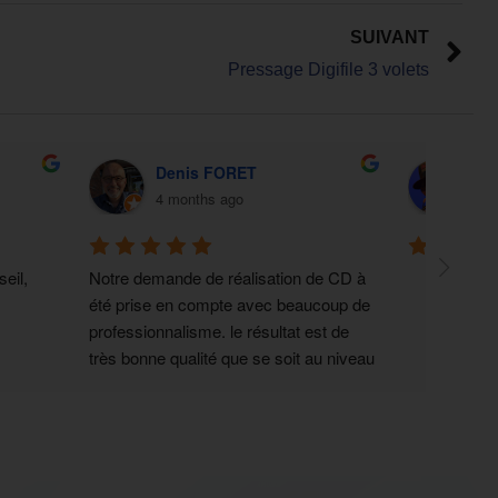
SUIVANT
Pressage Digifile 3 volets
Denis FORET
RA
4 months ago
4 m
eil, 
Notre demande de réalisation de CD à 
été prise en compte avec beaucoup de 
professionnalisme. le résultat est de 
très bonne qualité que se soit au niveau 
du CD que de la pochette