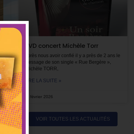
DVD concert Michèle Torr
Après nous avoir confié il y a près de 2 ans le
pressage de son single « Rue Bergère »,
Michèle TORR,
y,
LIRE LA SUITE »
ur
17 février 2026
es
ut
al
VOIR TOUTES LES ACTUALITÉS
s,
es