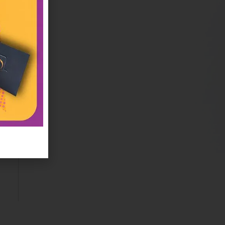
en
ne
au
ez