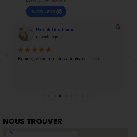
review us on
Patrick Goudmane
a month ago
Rapide, précis, écoutes attentives ... Top.
Accu
prod
NOUS TROUVER